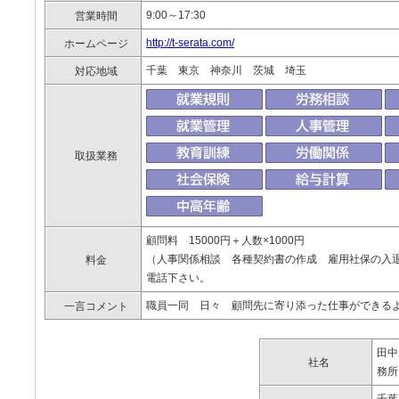
9:00～17:30
営業時間
http://t-serata.com/
ホームページ
千葉 東京 神奈川 茨城 埼玉
対応地域
取扱業務
顧問料 15000円＋人数×1000円
（人事関係相談 各種契約書の作成 雇用社保の入
料金
電話下さい。
職員一同 日々 顧問先に寄り添った仕事ができる
一言コメント
田中
社名
務所