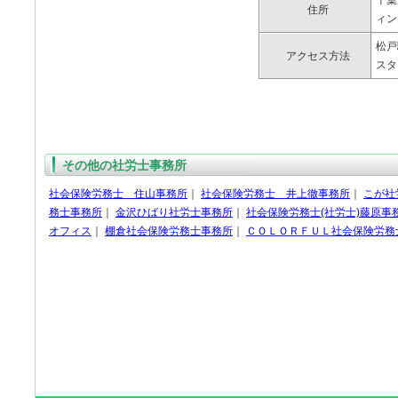
千葉
住所
ィン
松戸
アクセス方法
スタ
その他の社労士事務所
社会保険労務士 住山事務所
｜
社会保険労務士 井上徹事務所
｜
こが社
務士事務所
｜
金沢ひばり社労士事務所
｜
社会保険労務士(社労士)藤原事
オフィス
｜
棚倉社会保険労務士事務所
｜
ＣＯＬＯＲＦＵＬ社会保険労務