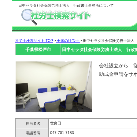
田中セラタ社会保険労務士法人 行政書士事務所について
社労士検索サイト TOP
>
全国の社労士
> 田中セラタ社会保険労務士法人
千葉県松戸市
田中セラタ社会保険労務士法人 行政
会社設立から 
助成金申請をサ
世良田
担当者名
047-701-7183
電話番号