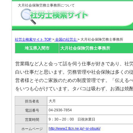
大月社会保険労務士事務所について
社労士検索サイト TOP
>
全国の社労士
> 大月社会保険労務士事務所
埼玉県入間市
大月社会保険労務士事務所
営業職など人と会って話を伺う仕事が好きであり、社
白い仕事だと思います。労務管理や社会保険は多くの
営者様とそのご家族のための制度管理です。「伝える
をいつも心がけています。タバコは吸わず、お酒は焼
大月
担当者名
04-2936-7854
電話番号
9：30～20：00 日祝休業日
営業時間
http://www2.ttcn.ne.jp/~sr-otsuki/
ホームページ