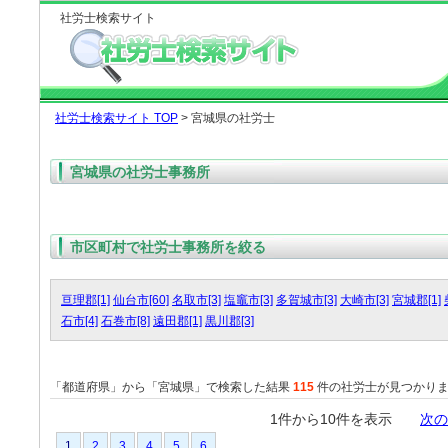
社労士検索サイト
社労士検索サイト TOP
> 宮城県の社労士
宮城県の社労士事務所
市区町村で社労士事務所を絞る
亘理郡[1]
仙台市[60]
名取市[3]
塩竈市[3]
多賀城市[3]
大崎市[3]
宮城郡[1]
石市[4]
石巻市[8]
遠田郡[1]
黒川郡[3]
「都道府県」から「宮城県」で検索した結果
115
件の社労士が見つかり
1件から10件を表示
次の
1
2
3
4
5
6