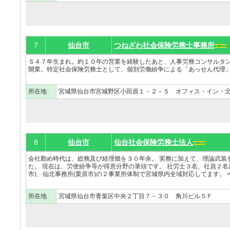
7
仙台市
つねざわ社会保険労務士事務所
Ｓ４７年生まれ。約１０年の営業を経験したあと、人事労務コンサルタ
開業。特定社会保険労務士として、個別労働紛争による「あっせん代理」の
所在地
宮城県仙台市宮城野区小田原１－２－５ オフィス・イン・
8
仙台市
仙台社会保険労務士法人
会社勤め時代は、総務及び経理畑を３０年余。 実務に加えて、理論武装
た。 現在は、労使紛争等が得意分野の筆頭です。 社労士３名、社員２名
市)、仙北事務所(栗原市)の２事業所体制で宮城県内全域対応してます。 >
所在地
宮城県仙台市青葉区中央２丁目７－３０ 角川ビル５Ｆ