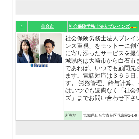
4
仙台市
社会保険労務士法人ブレインズ
社会保険労務士法人ブレイ
ンス重視」をモットーに創
に寄り添ったサービスを提
城県内は大崎市から白石市
であれば、いつでも顧問先
ます。電話対応は３６５日
す。 労務管理、給与計算
はいつでも遠慮なく「社会
ズ」までお問い合わせ下さい
所在地
宮城県仙台市青葉区花京院2-1-9