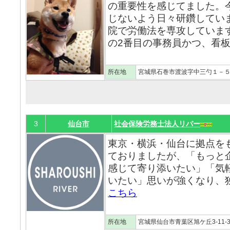
の重要性を感じてました。
じないよう日々研鑽してい
院で労働法を専攻していま
の2番目の事務員かつ、看板
所在地
宮城県石巻市渡波字中三勺１－
3
仙台市
社会保険労務士法人リバー
東京・横浜・仙台に拠点を
ておりましたが、「もっと
感じて寄り添いたい」「気
いたい」思いが強くなり、独
こちら
所在地
宮城県仙台市青葉区旭ケ丘3-11-3