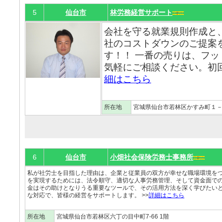
5
仙台市
林労務経営サポート
会社を守る就業規則作成と
社のコストダウンのご提案
す！！ 一番の売りは、フッ
気軽にご相談ください。初回
細はこちら
所在地
宮城県仙台市若林区かすみ町１
6
仙台市
小畑社会保険労務士事務所
私が社労士を目指した理由は、企業と従業員の双方が幸せな職場環境を
を実現するためには、法令順守、適切な人事労務管理、そして資金面で
金はその助けとなりうる重要なツールで、その活用方法を深く学びたい
な対応で、皆様の経営をサポートします。 >>
詳細はこちら
所在地
宮城県仙台市若林区六丁の目中町7-66 1階