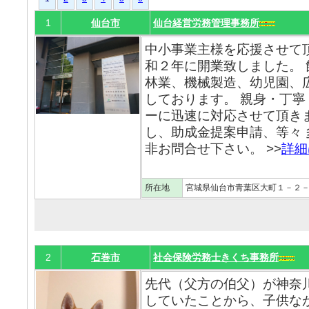
1
仙台市
仙台経営労務管理事務所
中小事業主様を応援させて
和２年に開業致しました。
林業、機械製造、幼児園、
しております。 親身・丁
ーに迅速に対応させて頂き
し、助成金提案申請、等々 
非お問合せ下さい。 >>
詳細
所在地
宮城県仙台市青葉区大町１－２
2
石巻市
社会保険労務士きくち事務所
先代（父方の伯父）が神奈
していたことから、子供な