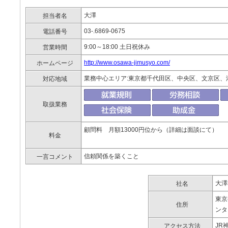
大澤
担当者名
03-.6869-0675
電話番号
9:00～18:00 土日祝休み
営業時間
http://www.osawa-jimusyo.com/
ホームページ
業務中心エリア:東京都千代田区、中央区、文京区
対応地域
取扱業務
顧問料 月額13000円位から（詳細は面談にて）
料金
信頼関係を築くこと
一言コメント
大澤
社名
東京
住所
ンタ
JR
アクセス方法