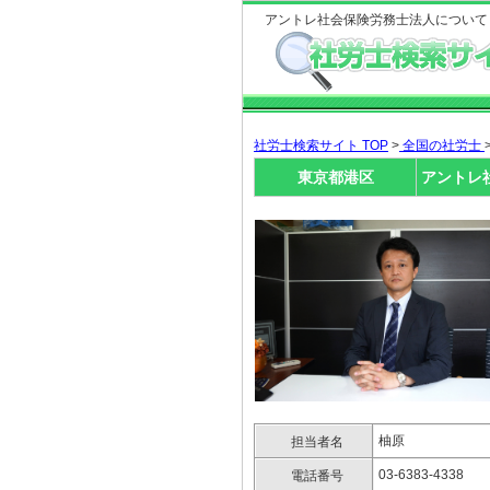
アントレ社会保険労務士法人について
社労士検索サイト TOP
>
全国の社労士
東京都港区
アントレ
柚原
担当者名
03-6383-4338
電話番号