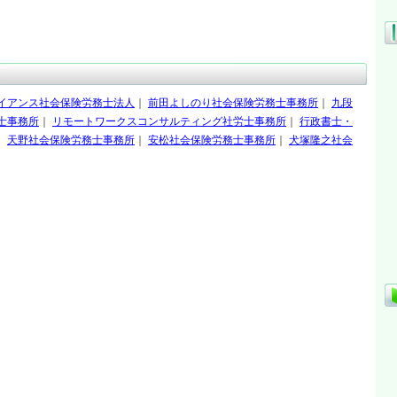
イアンス社会保険労務士法人
｜
前田よしのり社会保険労務士事務所
｜
九段
士事務所
｜
リモートワークスコンサルティング社労士事務所
｜
行政書士・
｜
天野社会保険労務士事務所
｜
安松社会保険労務士事務所
｜
犬塚隆之社会