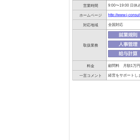
9:00〜19:00 日休
営業時間
http://www.j-consult
ホームページ
全国対応
対応地域
取扱業務
顧問料 月額1
料金
経営をサポートし
一言コメント