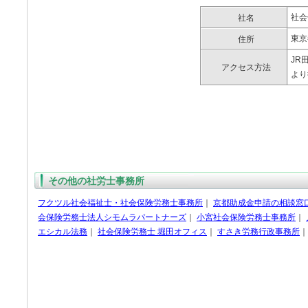
社会
社名
東京
住所
JR
アクセス方法
より
その他の社労士事務所
フクツル社会福祉士・社会保険労務士事務所
｜
京都助成金申請の相談窓
会保険労務士法人シモムラパートナーズ
｜
小宮社会保険労務士事務所
｜
エシカル法務
｜
社会保険労務士 堀田オフィス
｜
すさき労務行政事務所