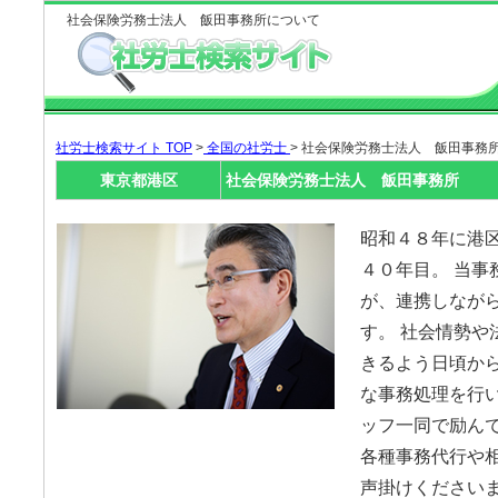
社会保険労務士法人 飯田事務所について
社労士検索サイト TOP
>
全国の社労士
> 社会保険労務士法人 飯田事務
東京都港区
社会保険労務士法人 飯田事務所
昭和４８年に港
４０年目。 当事
が、連携しなが
す。 社会情勢や
きるよう日頃か
な事務処理を行
ッフ一同で励んで
各種事務代行や
声掛けください