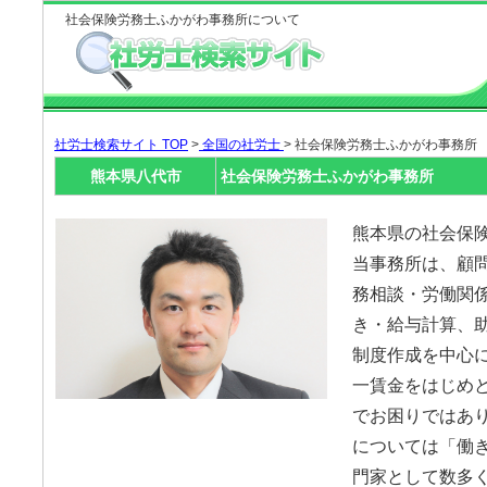
社会保険労務士ふかがわ事務所について
社労士検索サイト TOP
>
全国の社労士
> 社会保険労務士ふかがわ事務所
熊本県八代市
社会保険労務士ふかがわ事務所
熊本県の社会保
当事務所は、顧
務相談・労働関
き・給与計算、
制度作成を中心に
一賃金をはじめ
でお困りではあり
については「働
門家として数多く