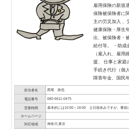
雇用保険の新規
保険被保険者に
主の労災加入 、
健康保険・厚生
出、被保険者・
給付等。 ・助成
（雇入れ、雇用維
援、 仕事と家庭
手続き代行（個人
障害年金、国民
西尾 政也
担当者名
080-6611-0475
電話番号
基本的には10:00～18:00 土日祝休みですが、
営業時間
ホームページ
神奈川,東京
対応地域