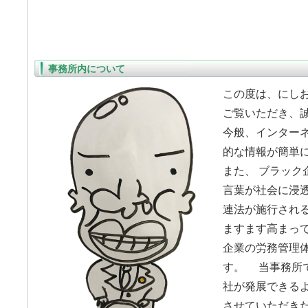
事務所内について
この度は、にし
ご覧いただき、
今般、インター
的な情報が簡単
また、 ブラック
言葉が社会に浸
連法が施行される
ますます高まっ
企業の労務管理
す。 当事務所
社が発展できる
させていただきた