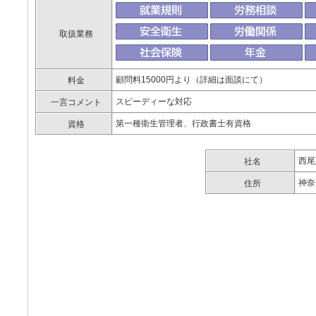
取扱業務
顧問料15000円より（詳細は面談にて）
料金
スピーディーな対応
一言コメント
第一種衛生管理者、行政書士有資格
資格
西尾
社名
神奈
住所