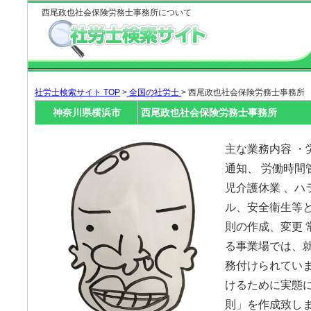
西尾政也社会保険労務士事務所について
社労士検索サイト TOP
>
全国の社労士
> 西尾政也社会保険労務士事務所
神奈川県横浜市
西尾政也社会保険労務士事務所
主な業務内容 ・
通知、 労働時間
児介護休業 、ハ
ル、安全衛生等と
則の作成、変更 
る事業場では、
務付けられてい
けるために実態
則」を作成致しま