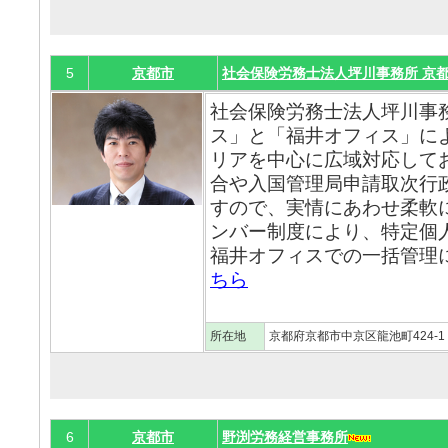
5
京都市
社会保険労務士法人坪川事務所 京
社会保険労務士法人坪川事
ス」と「福井オフィス」に
リアを中心に広域対応して
合や入国管理局申請取次行
すので、実情にあわせ柔軟
ンバー制度により、特定個
福井オフィスでの一括管理に
ちら
所在地
京都府京都市中京区龍池町424-
6
京都市
野渕労務経営事務所