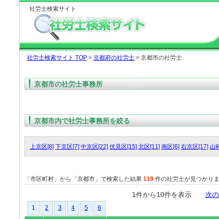
社労士検索サイト
社労士検索サイト TOP
>
京都府の社労士
> 京都市の社労士
京都市の社労士事務所
京都市内で社労士事務所を絞る
上京区[8]
下京区[7]
中京区[22]
伏見区[15]
北区[11]
南区[6]
右京区[17]
山科
「市区町村」から「京都市」で検索した結果
119
件の社労士が見つかり
1件から10件を表示
次の
1
2
3
4
5
6