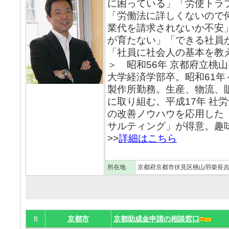
に困っている」「労使トラ
「労働法に詳しくないので
業代を請求されないか不安
が育たない」「できる社員
「社員に社会人の基本を
＞ 昭和56年 京都府立桃山
大学経済学部卒。昭和61年
製作所勤務。生産、物流、
に取り組む。平成17年 社
の改善ノウハウを応用した
サルティング」が得意。趣
>>
詳細はこちら
所在地
京都府京都市伏見区桃山羽柴長
8
京都市
京都助成金申請の相談窓口