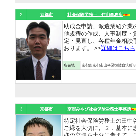
2
京都市
社会保険労務士 住山事務所
助成金申請、派遣業紹介業
他規程の作成、人事制度・
定・見直し、各種年金相談
おります。 >>
詳細はこちら
所在地
京都府京都市山科区御陵血洗町
3
京都市
京都みやび社会保険労務士事務所
特定社会保険労務士の田中
ご縁を大切に。２．基本に
様の立場を十分に考えて。