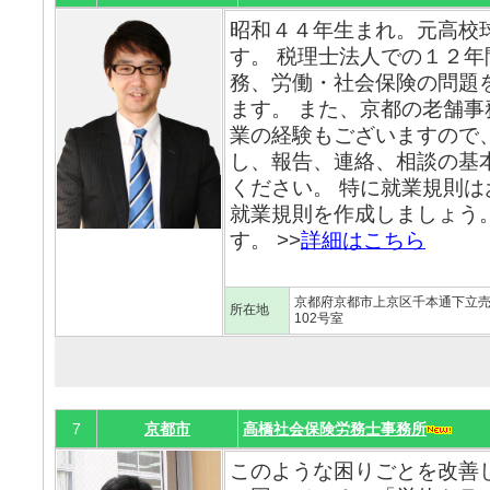
昭和４４年生まれ。元高校
す。 税理士法人での１２
務、労働・社会保険の問題
ます。 また、京都の老舗
業の経験もございますので
し、報告、連絡、相談の基
ください。 特に就業規則
就業規則を作成しましょう
す。 >>
詳細はこちら
京都府京都市上京区千本通下立売
所在地
102号室
7
京都市
高橋社会保険労務士事務所
このような困りごとを改善