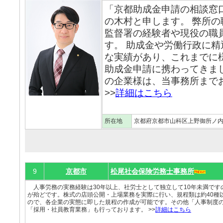
「京都助成金申請の相談窓
の木村と申します。 弊所
監督署の経験者や現役の職
す。 助成金や労働行政に
な実績があり、これまでに
助成金申請に携わってきま
の企業様は、当事務所まで
>>
詳細はこちら
所在地
京都府京都市山科区上野御所ノ内町
9
京都市
松尾社会保険労務士事務所
人事労務の実務経験は30年以上、社労士として独立して10年未満です
が殆どです。株式の店頭公開・上場業務を実際に行い、規程類は約40種
ので、各企業の実態に即した規程の作成が可能です。その他「人事制度
「採用・社員教育業務」も行っております。 >>
詳細はこちら