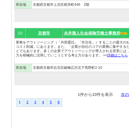
所在地
京都府京都市上京区梶井町446 2階
10
京都市
永井雅人社会保険労務士事務所
業務をアウトソーシング（「外部委託」「外注化」）することの最大の
コスト削減」にあります。また、「企業が自社のコアの業務に集中する
とでもあります。多くの企業でアウトソーシングが導入される背景には，
力を積極的に活用していこうとする考え方があります。 >>
詳細はこちら
所在地
京都府京都市右京区嵯峨広沢北下馬野町2-10
1件から10件を表示
次の
1
2
3
4
5
6