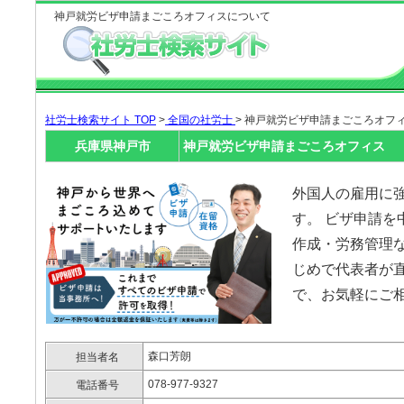
神戸就労ビザ申請まごころオフィスについて
社労士検索サイト TOP
>
全国の社労士
> 神戸就労ビザ申請まごころオフ
兵庫県神戸市
神戸就労ビザ申請まごころオフィス
外国人の雇用に
す。 ビザ申請を
作成・労務管理な
じめで代表者が
で、お気軽にご
森口芳朗
担当者名
078-977-9327
電話番号