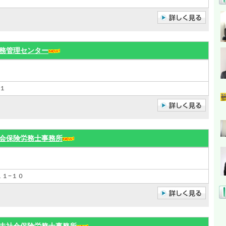
務管理センター
１
会保険労務士事務所
１１−１０