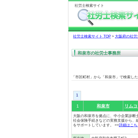
社労士検索サイト
社労士検索サイト TOP
>
大阪府の社労
和泉市の社労士事務所
「市区町村」から「和泉市」で検索し
1
1
和泉市
リムコ
大阪の和泉市を拠点に、中小企業診断
社会保険手続きなどの実務支援から、
をサポートしています。 >>
詳細はこち