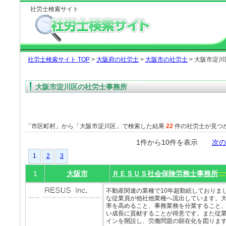
社労士検索サイト
社労士検索サイト TOP
>
大阪府の社労士
>
大阪市の社労士
> 大阪市淀
大阪市淀川区の社労士事務所
「市区町村」から「大阪市淀川区」で検索した結果
22
件の社労士が見つ
1件から10件を表示
次の
1
2
3
1
大阪市
ＲＥＳＵＳ社会保険労務士事務所
不動産関連の業種で10年超勤続しておりま
な従業員が他社他業種へ流出しています。
率を高めること、事務業務を分業すること
い成長に貢献することが得意です。また従
インを開設し、労働問題の顕在化を図ります。