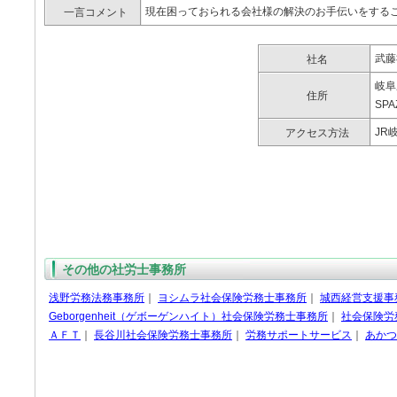
現在困っておられる会社様の解決のお手伝いをする
一言コメント
武藤
社名
岐阜
住所
SPA
JR
アクセス方法
その他の社労士事務所
浅野労務法務事務所
｜
ヨシムラ社会保険労務士事務所
｜
城西経営支援事
Geborgenheit（ゲボーゲンハイト）社会保険労務士事務所
｜
社会保険労
ＡＦＴ
｜
長谷川社会保険労務士事務所
｜
労務サポートサービス
｜
あかつ