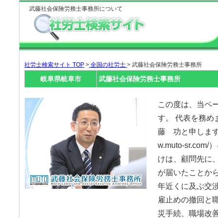
武藤社会保険労務士事務所について
社労士検索サイト TOP
>
全国の社労士
> 武藤社会保険労務士事務所
岐阜県岐阜市
武藤社会保険労務士事務所
この度は、当ペ
す。 代表を務め
藤 功と申します。
w.muto-sr.
けは、顧問先に
が届いたことから
年近くに及ぶ交
雇止めの撤回と
災手続、職場改