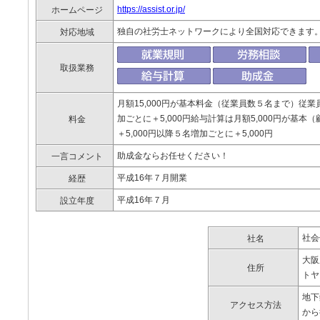
https://assist.or.jp/
ホームページ
独自の社労士ネットワークにより全国対応できます
対応地域
取扱業務
月額15,000円が基本料金（従業員数５名まで）従業員
加ごとに＋5,000円給与計算は月額5,000円が基
料金
＋5,000円以降５名増加ごとに＋5,000円
助成金ならお任せください！
一言コメント
平成16年７月開業
経歴
平成16年７月
設立年度
社会
社名
大阪
住所
トヤ
地下
アクセス方法
から