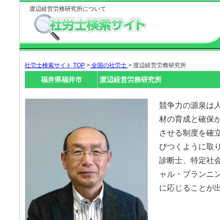
渡辺経営労務研究所について
社労士検索サイト TOP
>
全国の社労士
> 渡辺経営労務研究所
福井県福井市
渡辺経営労務研究所
競争力の源泉は
材の育成と確保
させる制度を確
びつくように取り
診断士、特定社
ャル・プランニ
に応じることが