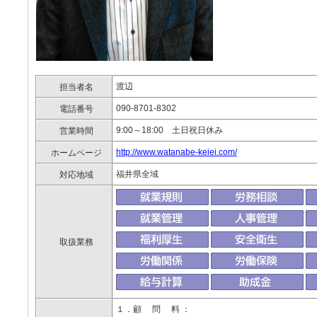
渡辺
担当者名
090-8701-8302
電話番号
9:00～18:00 土日祝日休み
営業時間
http://www.watanabe-keiei.com/
ホームページ
福井県全域
対応地域
取扱業務
１．顧 問 料 ：