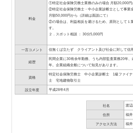
①特定社会保険労務士業務のみの場合 月額20,000
②特定社会保険労務士・中小企業診断士として事
月額50,000円から（詳細は面談にて）
料金
②の場合は、利益相反を避けるため、原則として１
す。
２．スポット相談 ： 30分5,000円
信無くば立たず クライアント及び社会に対して信
一言コメント
民間企業に30有余年勤務、うち内部監査業務20年
経歴
年。企業組織全般について知見があります。
特定社会保険労務士 中小企業診断士 1級ファイ
資格
士 宅地建物取引士
平成28年4月
設立年度
渡辺
社名
福井
住所
福井
アクセス方法