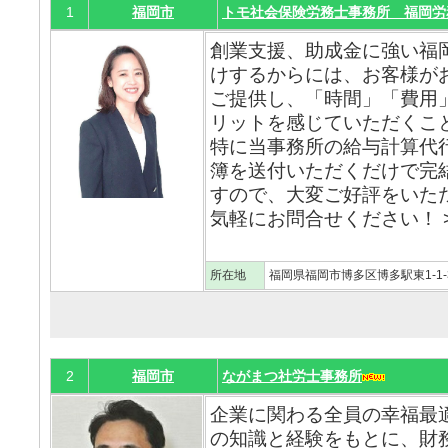
1
福岡市
トモ社会保険労務士事務所 福岡労
創業支援、助成金に強い福
けするからには、お客様が
ご提供し、「時間」「費用
リットを感じていただくこ
特に当事務所の給与計算代
簿を送付いただくだけで完
すので、大変ご好評をいた
気軽にお問合せください！ >
所在地
福岡県福岡市博多区博多駅東1-1-
2
福岡市
ながまつ社労士事務所
企業に関わる全員の幸福最
の知識と経験をもとに、財