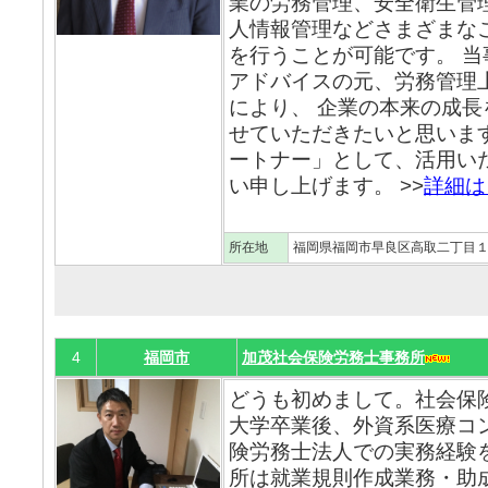
業の労務管理、安全衛生管
人情報管理などさまざまな
を行うことが可能です。 
アドバイスの元、労務管理
により、 企業の本来の成
せていただきたいと思いま
ートナー」として、活用い
い申し上げます。 >>
詳細は
所在地
福岡県福岡市早良区高取二丁目
4
福岡市
加茂社会保険労務士事務所
どうも初めまして。社会保
大学卒業後、外資系医療コ
険労務士法人での実務経験
所は就業規則作成業務・助