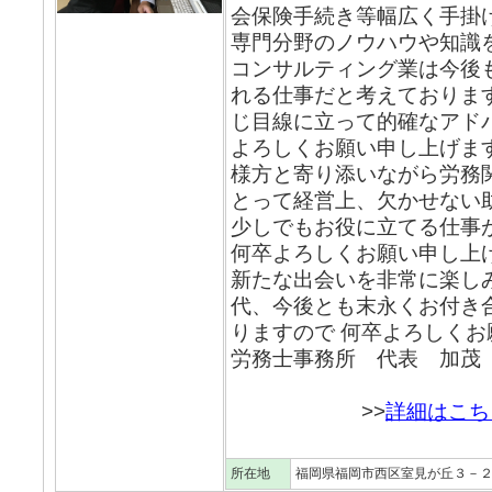
会保険手続き等幅広く手掛け
専門分野のノウハウや知識
コンサルティング業は今後
れる仕事だと考えておりま
じ目線に立って的確なアド
よろしくお願い申し上げま
様方と寄り添いながら労務
とって経営上、欠かせない
少しでもお役に立てる仕事
何卒よろしくお願い申し上
新たな出会いを非常に楽しみ
代、今後とも末永くお付き
りますので 何卒よろしくお
労務士事務所 代表 加茂
>>
詳細はこち
所在地
福岡県福岡市西区室見が丘３－