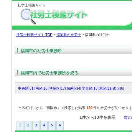
社労士検索サイト
社労士検索サイト TOP
>
福岡県の社労士
> 福岡市の社労士
福岡市の社労士事務所
福岡市内で社労士事務所を絞る
中央区[51]
南区[16]
博多区[17]
城南区[4]
早良区[15]
東区[11]
西区[6]
「市区町村」から「福岡市」で検索した結果
130
件の社労士が見つかり
1件から10件を表示
次の
1
2
3
4
5
6