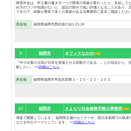
障害年金は、申立書の書き方一つで障害の等級が変わったり、支給して
め方のコツや知識がないと、認定の部分で低い評価となることがあり、
ですので、経験が豊富で多くの実績がある当事務所に是非ご相談ください。
所在地
福岡県福岡市西区姪の浜1-21-24
9
福岡市
オフィスなかの
『中小企業の元気が日本を発展させる原動力である。』との信念から、
献したい。 >>
詳細はこちら
所在地
福岡県福岡市早良区田隈３－２５－２２－２０３
10
福岡市
きよなり社会保険労務士事務所
博多で開業しています。 福岡県主催のセミナーや、西日本新聞での執筆
などを中心テーマとしています。 >>
詳細はこちら