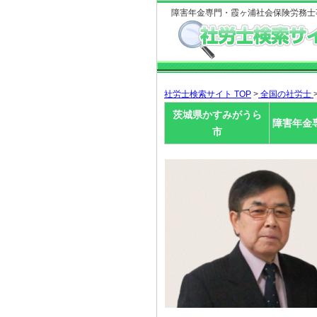
障害年金専門・霞ヶ浦社会保険労務士
社労士検索サイト TOP
>
全国の社労士
茨城県かすみがうら
障害年金
市