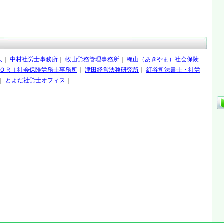
人
｜
中村社労士事務所
｜
牧山労務管理事務所
｜
穐山（あきやま）社会保険
ＯＲＩ社会保険労務士事務所
｜
津田経営法務研究所
｜
紅谷司法書士・社労
｜
とよだ社労士オフィス
｜