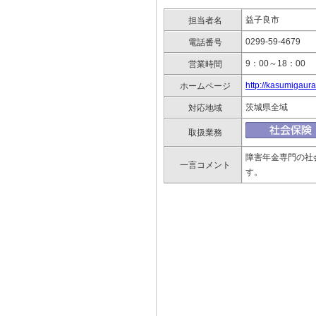
益子良市
担当者名
0299-59-4679
電話番号
9：00～18：00
営業時間
http://kasumigaura
ホームページ
茨城県全域
対応地域
取扱業務
障害年金専門の社
一言コメント
す。