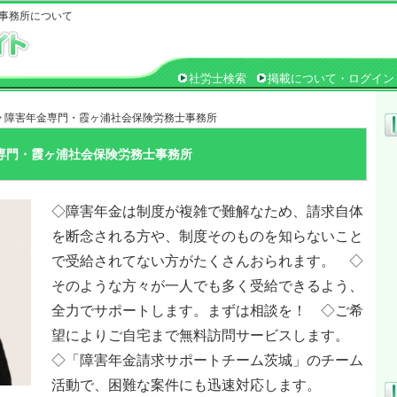
事務所について
社労士検索
掲載について・ログイン
> 障害年金専門・霞ヶ浦社会保険労務士事務所
専門・霞ヶ浦社会保険労務士事務所
◇障害年金は制度が複雑で難解なため、請求自体
を断念される方や、制度そのものを知らないこと
で受給されてない方がたくさんおられます。 ◇
そのような方々が一人でも多く受給できるよう、
全力でサポートします。まずは相談を！ ◇ご希
望によりご自宅まで無料訪問サービスします。
◇「障害年金請求サポートチーム茨城」のチーム
活動で、困難な案件にも迅速対応します。