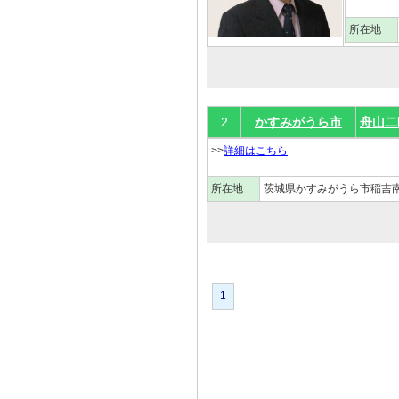
所在地
2
かすみがうら市
舟山二
>>
詳細はこちら
所在地
茨城県かすみがうら市稲吉
1