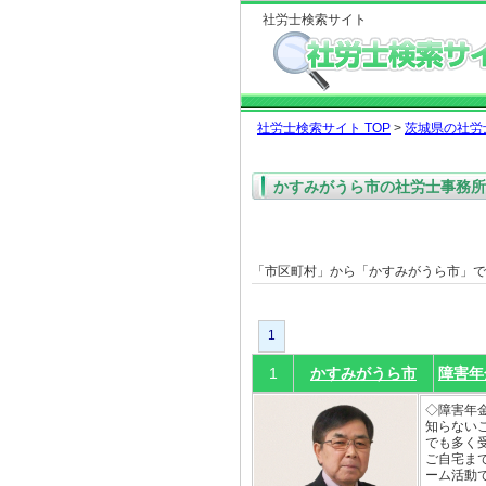
社労士検索サイト
社労士検索サイト TOP
>
茨城県の社労
かすみがうら市の社労士事務所
「市区町村」から「かすみがうら市」
1
1
かすみがうら市
障害年
◇障害年
知らない
でも多く
ご自宅ま
ーム活動