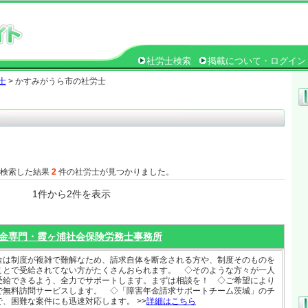
社労士検索
掲載について・ログイン
士
> かすみがうら市の社労士
で検索した結果
2
件の社労士が見つかりました。
1件から2件を表示
金専門・霞ヶ浦社会保険労務士事務所
金は制度が複雑で難解なため、請求自体を断念される方や、制度そのものを
ことで受給されてない方がたくさんおられます。 ◇そのような方々が一人
受給できるよう、全力でサポートします。まずは相談を！ ◇ご希望により
で無料訪問サービスします。 ◇「障害年金請求サポートチーム茨城」のチ
で、困難な案件にも迅速対応します。 >>
詳細はこちら