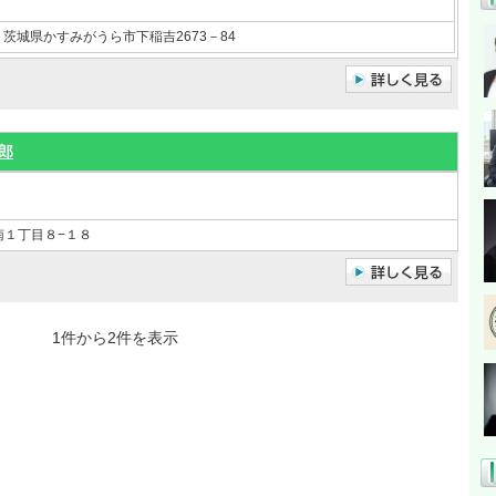
茨城県かすみがうら市下稲吉2673－84
郎
南１丁目８−１８
1件から2件を表示