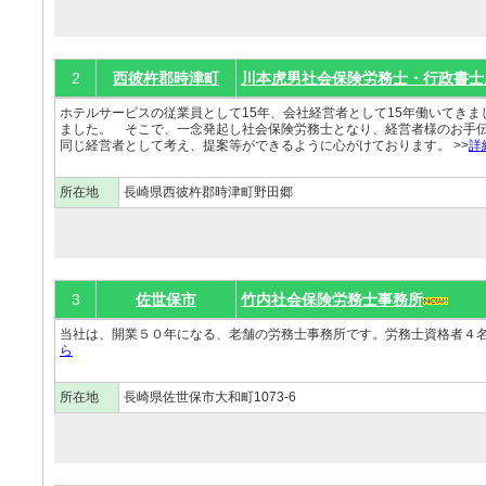
2
西彼杵郡時津町
川本虎男社会保険労務士・行政書士
ホテルサービスの従業員として15年、会社経営者として15年働いてき
ました。 そこで、一念発起し社会保険労務士となり、経営者様のお手
同じ経営者として考え、提案等ができるように心がけております。 >>
詳
所在地
長崎県西彼杵郡時津町野田郷
3
佐世保市
竹内社会保険労務士事務所
当社は、開業５０年になる、老舗の労務士事務所です。労務士資格者４名
ら
所在地
長崎県佐世保市大和町1073-6