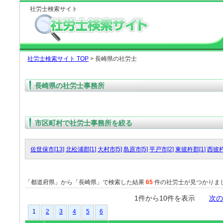
社労士検索サイト
社労士検索サイト TOP
> 長崎県の社労士
長崎県の社労士事務所
市区町村で社労士事務所を絞る
佐世保市[13]
北松浦郡[1]
大村市[5]
島原市[5]
平戸市[2]
東彼杵郡[1]
西彼杵
「都道府県」から「長崎県」で検索した結果
65
件の社労士が見つかりま
1件から10件を表示
次の
1
2
3
4
5
6