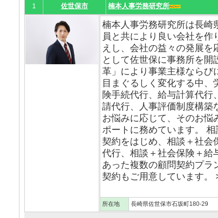
1
佐世保市
楠本人事労務研究所
楠本人事労務研究所は長崎
員と共により良い会社を作
えし、会社の益々の発展を
として佐世保に事務所を開
革」により事業主様ならび
目まぐるしく変化する中、
険手続代行、給与計算代行
請代行、人事評価制度構築
お悩みに応じて、そのお悩
ポートに務めています。 
契約をはじめ、相談＋社会
代行、相談＋社会保険＋給
あった複数の顧問契約プラ
契約もご用意しています。 >
所在地
長崎県佐世保市石坂町180-29