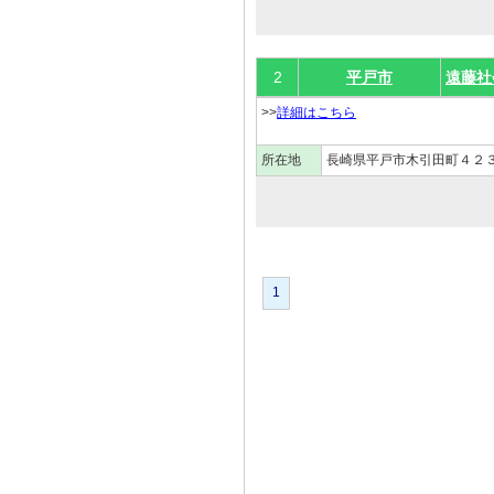
2
平戸市
遠藤社
>>
詳細はこちら
所在地
長崎県平戸市木引田町４２３
1