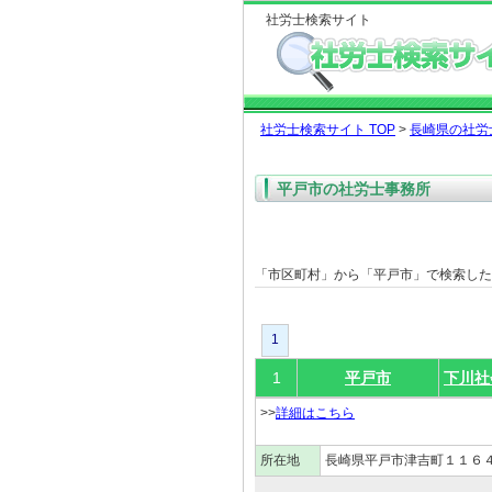
社労士検索サイト
社労士検索サイト TOP
>
長崎県の社労
平戸市の社労士事務所
「市区町村」から「平戸市」で検索し
1
1
平戸市
下川社
>>
詳細はこちら
所在地
長崎県平戸市津吉町１１６