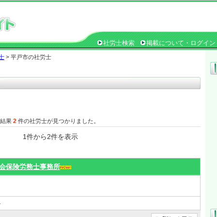
社労士検索
掲載について・ログイン
士
> 平戸市の社労士
た結果
2
件の社労士が見つかりました。
1件から2件を表示
会保険労務士事務所
４