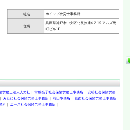
ホイップ社労士事務所
社名
兵庫県神戸市中央区北長狭通4-2-19 アムズ元
住所
町ビル1F
険労務士法人人力社
｜
常盤亮子社会保険労務士事務所
｜
安松社会保険労務
｜
みたに社会保険労務士事務所
｜
羽田事務所
｜
葛西社会保険労務士事務所
務所
｜
エース社会保険労務士事務所
｜