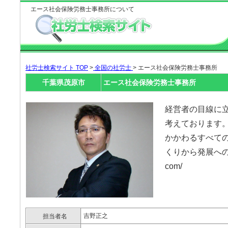
エース社会保険労務士事務所について
社労士検索サイト TOP
>
全国の社労士
> エース社会保険労務士事務所
千葉県茂原市
エース社会保険労務士事務所
経営者の目線に
考えております
かかわるすべて
くりから発展へのおてつ
com/
吉野正之
担当者名