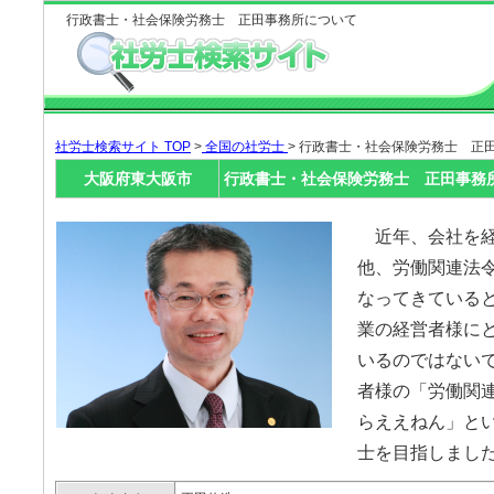
行政書士・社会保険労務士 正田事務所について
社労士検索サイト TOP
>
全国の社労士
> 行政書士・社会保険労務士 正
大阪府東大阪市
行政書士・社会保険労務士 正田事務
近年、会社を経
他、労働関連法
なってきている
業の経営者様に
いるのではない
者様の「労働関
らええねん」と
士を目指しまし