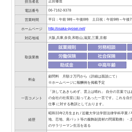
正田修造
担当者名
06-7162-9378
電話番号
平日：午前 9時～午後8時 土日祝：午前9時～午後
営業時間
http://osaka-gyosei.net/
ホームページ
大阪,兵庫,奈良,和歌山,滋賀,三重,京都
対応地域
取扱業務
顧問料 月額２万円から（詳細は面談にて）
料金
※ホームページに報酬例を掲載予定
「決してあきらめず、雲上は晴れ」 自分の言葉では
の会社の社長室に貼ってあった一言です。これを自
一言コメント
仕事 に対する教訓としております。
昭和33年2月生まれ / 近畿大学法学部法律学科卒業
地、芯地、肩パット等の服飾副資材の問屋勤務）・
経歴
のサラリーマン生活を送る