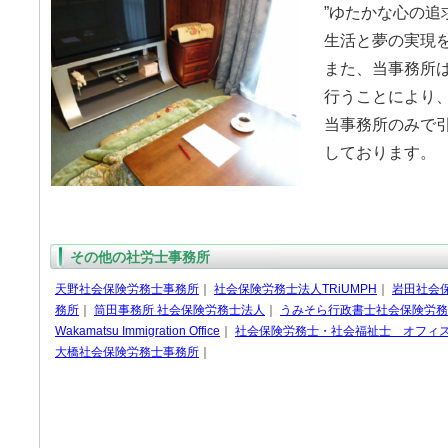
”ゆたかな心の追
生活と夢の実現
また、当事務所
行うことにより
当事務所のみで
しております。
その他の社労士事務所
天野社会保険労務士事務所
｜
社会保険労務士法人TRiUMPH
｜
岩田社会
務所
｜
筒田事務所 社会保険労務士法人
｜
うみそら行政書士社会保険労務
Wakamatsu Immigration Office
｜
社会保険労務士・社会福祉士 オフィ
大橋社会保険労務士事務所
｜