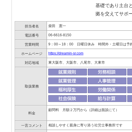
基礎であり土台
拠を交えてサポ
柴田 憲一
担当者名
06-6616-8150
電話番号
9：00～18：00 日曜日休み 時間外・土曜日は
営業時間
https://dreamin-sr.com
ホームページ
東大阪市、大阪市、八尾市、大東市
対応地域
取扱業務
顧問料 月額２万円から（詳細は面談にて）
料金
相談しやすく親身に寄り添う社労士事務所です
一言コメント