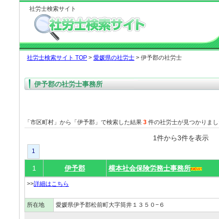
社労士検索サイト
社労士検索サイト TOP
>
愛媛県の社労士
> 伊予郡の社労士
伊予郡の社労士事務所
「市区町村」から「伊予郡」で検索した結果
3
件の社労士が見つかりまし
1件から3件を表
1
1
伊予郡
横本社会保険労務士事務所
>>
詳細はこちら
所在地
愛媛県伊予郡松前町大字筒井１３５０−６