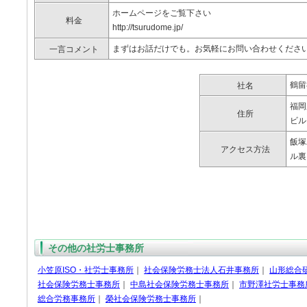
ホームページをご覧下さい
料金
http://tsurudome.jp/
まずはお話だけでも。お気軽にお問い合わせくださ
一言コメント
鶴留
社名
福岡
住所
ビル
飯塚
アクセス方法
ル裏
その他の社労士事務所
小笠原ISO・社労士事務所
｜
社会保険労務士法人石井事務所
｜
山形総合
社会保険労務士事務所
｜
中島社会保険労務士事務所
｜
市野澤社労士事務
総合労務事務所
｜
榮社会保険労務士事務所
｜