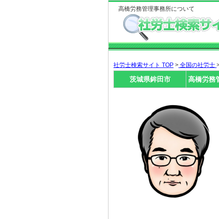
高橋労務管理事務所について
社労士検索サイト TOP
>
全国の社労士
茨城県鉾田市
高橋労務