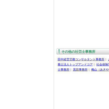
その他の社労士事務所
田中経営労務コンサルタント事務所
｜
務士法人トップアンドコア
｜
社会保険
士事務所
｜
黒田事務所
｜
穐山（あきや