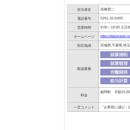
高橋周二
担当者名
0291-32-6405
電話番号
9:00～18:00 
営業時間
https://takahashi-
ホームページ
茨城県,千葉県,埼
対応地域
取扱業務
顧問料 月額15,
料金
『お客様に誠心・
一言コメント