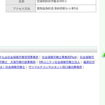
茨城県鉾田市飯名450-1
住所
鹿島臨海鉄道 新鉾田駅から車5分
アクセス方法
さなみ社会保険労務管理事務所
｜
社会保険労務士事務所Plust
｜
社会保険労
労務士 大湊労務行政事務所
｜
HRユニティ社会保険労務士法人
｜
藤原社労
ま）社会保険労務士
｜
ザ☆マルチコンサルタント田口健治事務所
｜