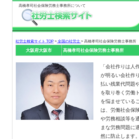
高橋孝司社会保険労務士事務所について
社労士検索サイト TOP
>
全国の社労士
> 高橋孝司社会保険労務士事務所
大阪府大阪市
高橋孝司社会保険労務士事務所
「会社作りは人
が明るい会社作り
払い残業代問題
を取り巻く労働
を悩ませているこ
は、労働社会保
や労務相談等を
まな労務問題に
然に防止します。