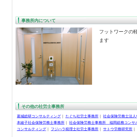
事務所内について
フットワークの
ます
その他の社労士事務所
葛城総研コンサルティング
｜
たぐち社労士事務所
｜
社会保険労務士法人
本綾子社会保険労務士事務所
｜
社会保険労務士事務所 福岡総務コンサ
コンサルティング
｜
フジハラ税理士社労士事務所
｜
サトウ労務研究所
｜