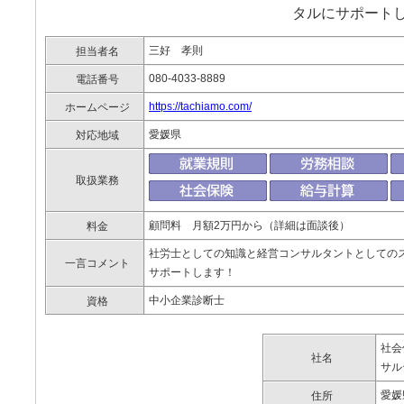
タルにサポート
三好 孝則
担当者名
080-4033-8889
電話番号
https://tachiamo.com/
ホームページ
愛媛県
対応地域
取扱業務
顧問料 月額2万円から（詳細は面談後）
料金
社労士としての知識と経営コンサルタントとしての
一言コメント
サポートします！
中小企業診断士
資格
社会
社名
サル
愛媛
住所