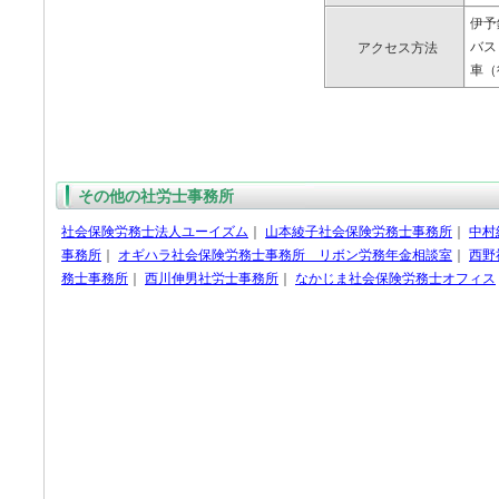
伊予
バス
アクセス方法
車（
その他の社労士事務所
社会保険労務士法人ユーイズム
｜
山本綾子社会保険労務士事務所
｜
中村
事務所
｜
オギハラ社会保険労務士事務所 リボン労務年金相談室
｜
西野
務士事務所
｜
西川伸男社労士事務所
｜
なかじま社会保険労務士オフィス