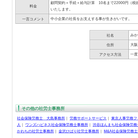
顧問契約＋手続＋給与計算 10名まで22000円（
料金
いたします。
中小企業の社長をお支えする事が生きがいです。
一言コメント
みか
社名
大阪
住所
一度
アクセス方法
その他の社労士事務所
社会保険労務士 大島事務所
｜
労務サポートサービス
｜
東京人事労務フ
人
｜
ワンズハピネス社会保険労務士事務所
｜
渋谷ほんまち社会保険労務
かわちの社労士事務所
｜
金沢ひばり社労士事務所
｜
M&A社会保険労務